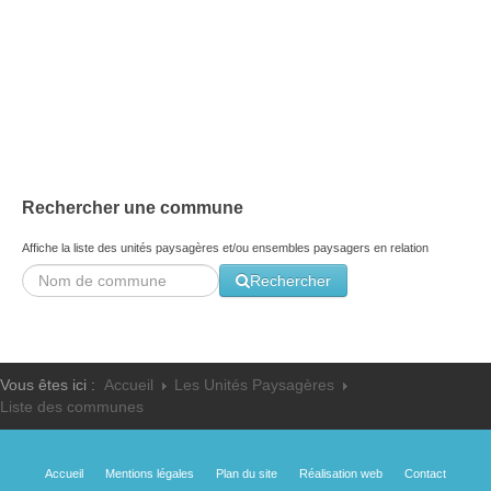
Les ateliers école - 2016
Les trois grandes problématiques - 2003
Facteurs sociaux - 2003
Rechercher une commune
Affiche la liste des unités paysagères et/ou ensembles paysagers en relation
Rechercher
Vous êtes ici :
Accueil
Les Unités Paysagères
Liste des communes
Accueil
Mentions légales
Plan du site
Réalisation web
Contact