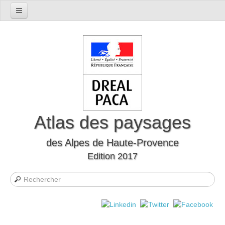
Accueil
Présentation du département
Le cadre naturel
Le cadre humain
Le département à travers l'histoire
Les mutations
Atlas des paysages
Les formes d’habitat
des Alpes de Haute-Provence
Evocations et perceptions sociales
Edition 2017
Les Unités Paysagères
Définition des unités paysagères
Carte interactive des unités paysagères
Liste des unités paysagères