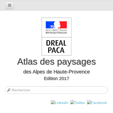
Accueil
Présentation du département
Le cadre naturel
Le cadre humain
Le département à travers l'histoire
Les mutations
Atlas des paysages
Les formes d’habitat
des Alpes de Haute-Provence
Evocations et perceptions sociales
Edition 2017
Les Unités Paysagères
Définition des unités paysagères
Carte interactive des unités paysagères
Liste des unités paysagères