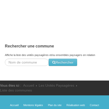
Les ateliers école - 2016
Les trois grandes problématiques - 2003
Facteurs sociaux - 2003
Rechercher une commune
Affiche la liste des unités paysagères et/ou ensembles paysagers en relation
Rechercher
Vous êtes ici :
Accueil
Les Unités Paysagères
Liste des communes
Accueil
Mentions légales
Plan du site
Réalisation web
Contact