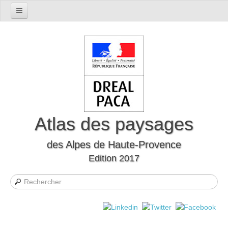
Accueil
Présentation du département
Le cadre naturel
Le cadre humain
Le département à travers l'histoire
Les mutations
Atlas des paysages
Les formes d’habitat
des Alpes de Haute-Provence
Evocations et perceptions sociales
Edition 2017
Les Unités Paysagères
Définition des unités paysagères
Carte interactive des unités paysagères
Liste des unités paysagères