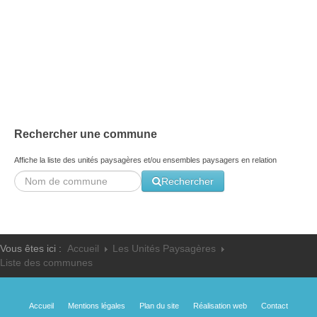
Les ateliers école - 2016
Les trois grandes problématiques - 2003
Facteurs sociaux - 2003
Rechercher une commune
Affiche la liste des unités paysagères et/ou ensembles paysagers en relation
Rechercher
Vous êtes ici :
Accueil
Les Unités Paysagères
Liste des communes
Accueil
Mentions légales
Plan du site
Réalisation web
Contact