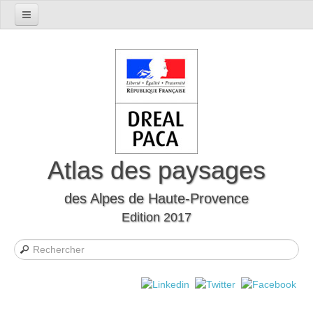
Accueil
Présentation du département
Le cadre naturel
Le cadre humain
Le département à travers l'histoire
Les mutations
Atlas des paysages
Les formes d’habitat
des Alpes de Haute-Provence
Evocations et perceptions sociales
Edition 2017
Les Unités Paysagères
Définition des unités paysagères
Carte interactive des unités paysagères
Liste des unités paysagères