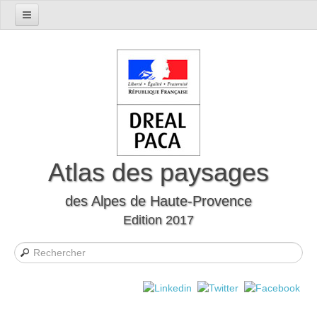
Accueil
Présentation du département
Le cadre naturel
Le cadre humain
Le département à travers l'histoire
Les mutations
Atlas des paysages
Les formes d’habitat
des Alpes de Haute-Provence
Evocations et perceptions sociales
Edition 2017
Les Unités Paysagères
Définition des unités paysagères
Carte interactive des unités paysagères
Liste des unités paysagères