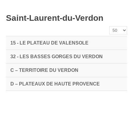
Liste des communes
Evolutions paysagères et enjeux prioritaires
Saint-Laurent-du-Verdon
Dynamiques et Recommandations
Affichage #
Carte interactive des ensembles paysagers
Ensembles paysagers et identités territoriales
15 - LE PLATEAU DE VALENSOLE
Le paysage au coeur de l’aménagement du territoire
32 - LES BASSES GORGES DU VERDON
Annexes
C – TERRITOIRE DU VERDON
Concepteurs et partenaires
Crédits photographiques et illustrations
D – PLATEAUX DE HAUTE PROVENCE
Glossaire
Sigles
Bibliographies - 2003
Documents consultés - 2017
Paysages urbains et dynamiques de développement