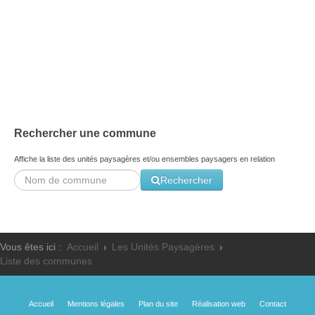
Les ateliers école - 2016
Les trois grandes problématiques - 2003
Facteurs sociaux - 2003
Rechercher une commune
Affiche la liste des unités paysagères et/ou ensembles paysagers en relation
Rechercher
Vous êtes ici :
Accueil
Les Unités Paysagères
Liste des communes
Accueil
Mentions légales
Plan du site
Réalisation web
Contact