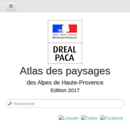
Accueil
Présentation du département
Le cadre naturel
Le cadre humain
Le département à travers l'histoire
Les mutations
Atlas des paysages
Les formes d’habitat
des Alpes de Haute-Provence
Evocations et perceptions sociales
Edition 2017
Les Unités Paysagères
Définition des unités paysagères
Carte interactive des unités paysagères
Liste des unités paysagères