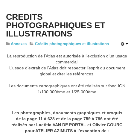
Liste des communes
Evolutions paysagères et enjeux prioritaires
CREDITS
Dynamiques et Recommandations
PHOTOGRAPHIQUES ET
ILLUSTRATIONS
Carte interactive des ensembles paysagers
Ensembles paysagers et identités territoriales
Annexes
Crédits photographiques et illustrations
Le paysage au coeur de l’aménagement du territoire
La reproduction de l’Atlas est autorisée à l’exclusion d’un usage
commercial.
Annexes
L’usage d’extrait de l’Atlas doit respecter l’esprit du document
Concepteurs et partenaires
global et citer les références.
Crédits photographiques et illustrations
Les documents cartographiques ont été réalisés sur fond IGN
Glossaire
1/100 000ème et 1/25 000ème
Sigles
Bibliographies - 2003
Les photographies, documents graphiques et croquis
de la page 11 à 628 et de la page 759 à 786 ont été
Documents consultés - 2017
réalisés par Laetitia VAN DE PORTAL et Olivier GOURC
Paysages urbains et dynamiques de développement
pour ATELIER AZIMUTS à l’exception de :