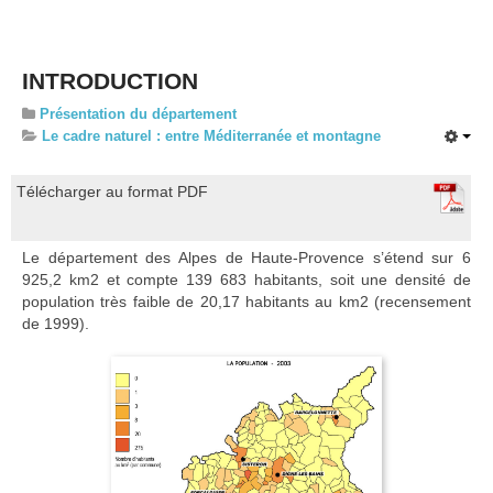
Liste des communes
Evolutions paysagères et enjeux prioritaires
INTRODUCTION
Dynamiques et Recommandations
Présentation du département
Carte interactive des ensembles paysagers
Le cadre naturel : entre Méditerranée et montagne
Ensembles paysagers et identités territoriales
Le paysage au coeur de l’aménagement du territoire
Télécharger au format PDF
Annexes
Le département des Alpes de Haute-Provence s’étend sur 6
Concepteurs et partenaires
925,2 km2 et compte 139 683 habitants, soit une densité de
population très faible de 20,17 habitants au km2 (recensement
Crédits photographiques et illustrations
de 1999).
Glossaire
Sigles
Bibliographies - 2003
Documents consultés - 2017
Paysages urbains et dynamiques de développement