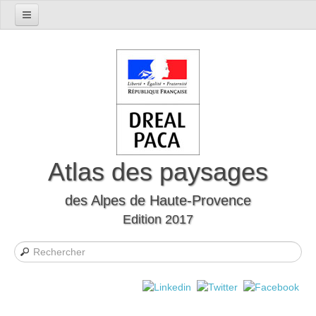
Accueil
Présentation du département
Le cadre naturel
Le cadre humain
Le département à travers l'histoire
Les mutations
Atlas des paysages
Les formes d’habitat
des Alpes de Haute-Provence
Evocations et perceptions sociales
Edition 2017
Les Unités Paysagères
Définition des unités paysagères
Carte interactive des unités paysagères
Liste des unités paysagères