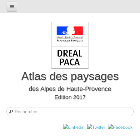
Accueil
Présentation du département
Le cadre naturel
Le cadre humain
Le département à travers l'histoire
Les mutations
Atlas des paysages
Les formes d’habitat
des Alpes de Haute-Provence
Evocations et perceptions sociales
Edition 2017
Les Unités Paysagères
Définition des unités paysagères
Carte interactive des unités paysagères
Liste des unités paysagères