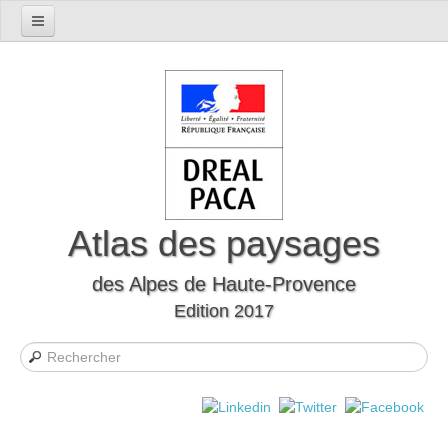
Accueil
Présentation du département
Le cadre naturel
Le cadre humain
Le département à travers l'histoire
Les mutations
Atlas des paysages
Les formes d’habitat
des Alpes de Haute-Provence
Evocations et perceptions sociales
Edition 2017
Les Unités Paysagères
Définition des unités paysagères
Carte interactive des unités paysagères
Liste des unités paysagères