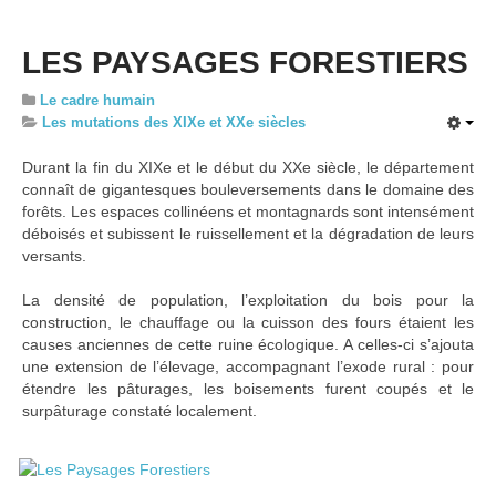
Liste des communes
Evolutions paysagères et enjeux prioritaires
LES PAYSAGES FORESTIERS
Dynamiques et Recommandations
Le cadre humain
Carte interactive des ensembles paysagers
Les mutations des XIXe et XXe siècles
Ensembles paysagers et identités territoriales
Durant la fin du XIXe et le début du XXe siècle, le département
connaît de gigantesques bouleversements dans le domaine des
Le paysage au coeur de l’aménagement du territoire
forêts. Les espaces collinéens et montagnards sont intensément
Annexes
déboisés et subissent le ruissellement et la dégradation de leurs
versants.
Concepteurs et partenaires
La densité de population, l’exploitation du bois pour la
Crédits photographiques et illustrations
construction, le chauffage ou la cuisson des fours étaient les
Glossaire
causes anciennes de cette ruine écologique. A celles-ci s’ajouta
une extension de l’élevage, accompagnant l’exode rural : pour
Sigles
étendre les pâturages, les boisements furent coupés et le
Bibliographies - 2003
surpâturage constaté localement.
Documents consultés - 2017
Paysages urbains et dynamiques de développement