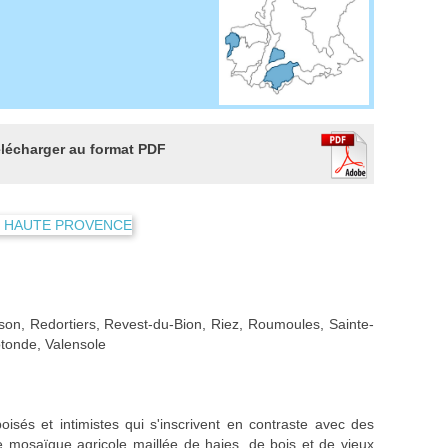
lécharger au format PDF
on, Redortiers, Revest-du-Bion, Riez, Roumoules, Sainte-
otonde, Valensole
oisés et intimistes qui s'inscrivent en contraste avec des
he mosaïque agricole maillée de haies, de bois et de vieux