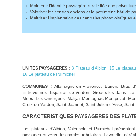
Maintenir l'identité paysagère rurale liée aux polyculture
Valoriser les centres anciens et le patrimoine bâti de p
Maitriser l'implantation des centrales photovoltaïques 
UNITES PAYSAGERES :
3 Plateau d'Albion
,
15 Le plateau
16 Le plateau de Puimichel
COMMUNES :
Allemagne-en-Provence, Banon, Bras d’
Entrevennes, Esparron-de-Verdon, Gréoux-les-Bains, Le 
Mées, Les Omergues, Malijai, Montagnac-Montpezat, Monts
Croix-du-Verdon, Saint-Jeannet, Saint-Julien d’Asse, Sain
CARACTERISTIQUES PAYSAGERES DES PLAT
Les plateaux d'Albion, Valensole et Puimichel présentent 
paysages ouverts des parties tabulaires. Lavandin, céréal