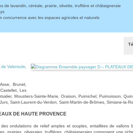
s de lavandin, céréale, prairie, olivette, truffière et châtaigneraie
ays
en concurrence avec les espaces agricoles et naturels
Té
 de Valensole
,
Asse, Brunet,
Castellet, Les
alier, Moustiers-Sainte-Marie, Oraison, Puimichel, Puimoisson, Quins
t-Jurs, Saint-Laurent-du-Verdon, Saint-Martin-de-Brômes, Simiane-la-R
EAUX DE HAUTE PROVENCE
des ondulations de relief amples et souples, entaillées de vallons b
es, prairies, oliveraies, truffières, châtaigneraies composent une ric